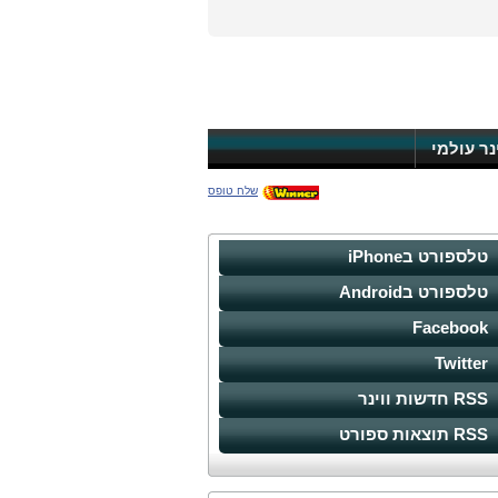
ינר עולמי
שלח טופס
טלספורט בiPhone
טלספורט בAndroid
Facebook
Twitter
RSS חדשות ווינר
RSS תוצאות ספורט