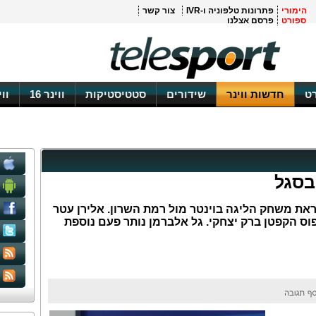
הימורי
פתרונות טלפוניה ו-IVR
צור קשר
ספורט
פרסם אצלנו
ט
חדשות ווינר
שידורים
סטטיסטיקות
ווינר 16
וו
בסגל
ראת משחק הליגה בוינטר מול רמת השרון. אלירן עטר
וס הקפטן ברק יצחקי. גל אלברמן נותר פעם נוספת