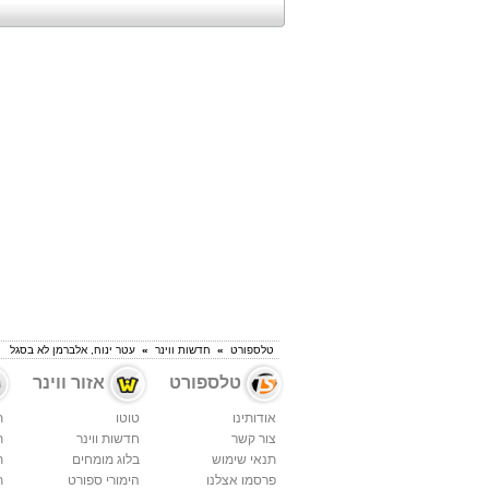
טלספורט
»
חדשות ווינר
»
עטר ינוח, אלברמן לא בסגל
טלספורט
אזור ווינר
אודותינו
טוטו
ת
צור קשר
חדשות ווינר
ת
תנאי שימוש
בלוג מומחים
ת
פרסמו אצלנו
הימורי ספורט
ת