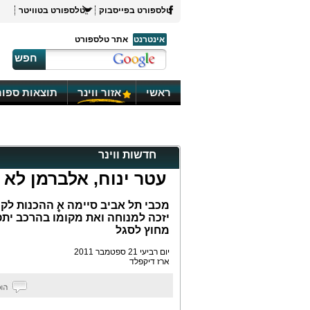
טלספורט בפייסבוק
טלספורט בטוויטר
אינטרנט
אתר טלספורט
חפש
ראשי
אזור ווינר
תוצאות ספור
חדשות ווינר
עטר ינוח, אלברמן לא 
מכבי תל אביב סיימה א۪ ההכנות לק
יזכה למנוחה ואת מקומו בהרכב יתפ
מחוץ לסגל
יום רביעי 21 ספטמבר 2011
ארז דיקפלד