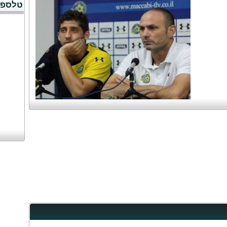
טלספו