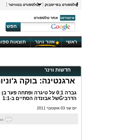
טלספורט בפייסבוק
טלספורט בטוויטר
אינטרנט
אתר טלספורט
חפש
ראשי
אזור ווינר
תוצאות ספור
חדשות ווינר
ארגנטינה: בוקה ג'וני
הדרביĠשל אבזנדה הסתיים ב-1:1
יום שני 03 אוקטובר 2011