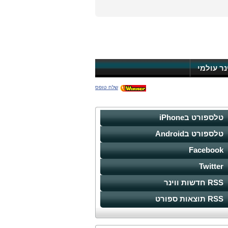
ינר עולמי
שלח טופס
טלספורט בiPhone
טלספורט בAndroid
Facebook
Twitter
RSS חדשות ווינר
RSS תוצאות ספורט