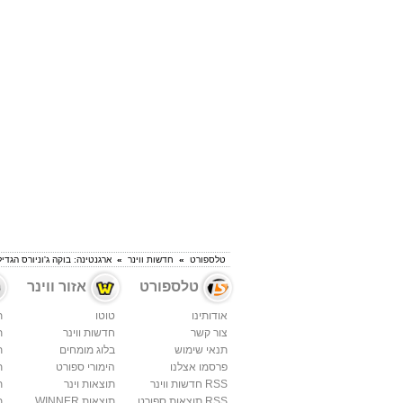
טלספורט
»
חדשות ווינר
»
ארגנטינה: בוקה ג'וניורס הגד
טלספורט
אזור ווינר
אודותינו
טוטו
ת
צור קשר
חדשות ווינר
ת
תנאי שימוש
בלוג מומחים
ת
פרסמו אצלנו
הימורי ספורט
ת
RSS חדשות ווינר
תוצאות וינר
ת
RSS תוצאות ספורט
תוצאות WINNER
ת