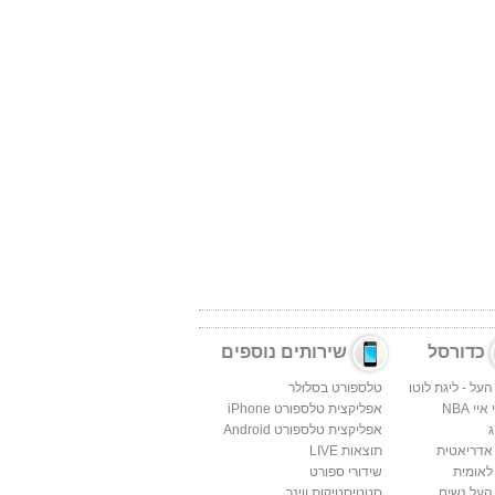
כדורסל
שירותים נוספים
העל - ליגת לוטו
טלספורט בסלולר
יי NBA
אפליקצית טלספורט iPhone
ג
אפליקצית טלספורט Android
 אדריאטית
תוצאות LIVE
לאומית
שידורי ספורט
העל נשים
סטטיסטיקות ווינר