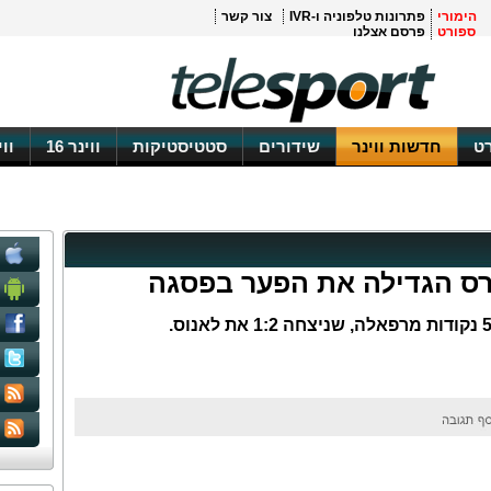
הימורי
פתרונות טלפוניה ו-IVR
צור קשר
ספורט
פרסם אצלנו
ט
חדשות ווינר
שידורים
סטטיסטיקות
ווינר 16
וו
ורס הגדילה את הפער בפסגה
גברה 0:1 על טיגרה ופתחה פער בן 5 נקודות מרפאלה, שניצחה 1:2 את לאנוס.