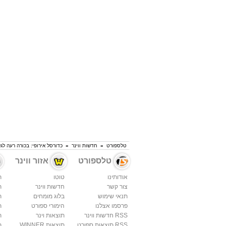
טלספורט
»
חדשות ווינר
»
כדורסל אירופי: בכורה רעה לגל
טלספורט
אזור ווינר
אודותינו
טוטו
ת
צור קשר
חדשות ווינר
ת
תנאי שימוש
בלוג מומחים
ת
פרסמו אצלנו
הימורי ספורט
ת
RSS חדשות ווינר
תוצאות וינר
ת
RSS תוצאות ספורט
תוצאות WINNER
ת