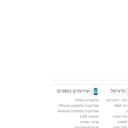
כדורסל
שירותים נוספים
העל - ליגת לוטו
טלספורט בסלולר
יי NBA
אפליקצית טלספורט iPhone
ג
אפליקצית טלספורט Android
 אדריאטית
תוצאות LIVE
לאומית
שידורי ספורט
העל נשים
סטטיסטיקות ווינר