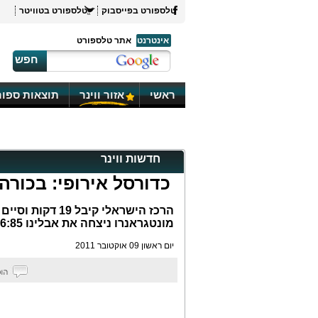
טלספורט בפייסבוק
טלספורט בטוויטר
אינטרנט
אתר טלספורט
חפש
ראשי
אזור ווינר
תוצאות ספור
חדשות ווינר
כדורסל אירופי: בכורה
מונטגראנרו ניצחה את אבלינו 76:85
יום ראשון 09 אוקטובר 2011