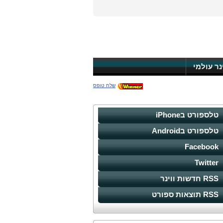
ינר עולמי
שלח טופס
טלספורט בiPhone
טלספורט בAndroid
Facebook
Twitter
RSS חדשות ווינר
RSS תוצאות ספורט