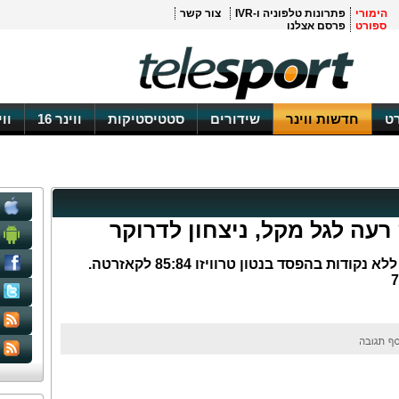
הימורי
פתרונות טלפוניה ו-IVR
צור קשר
ספורט
פרסם אצלנו
ט
חדשות ווינר
שידורים
סטטיסטיקות
ווינר 16
וו
 רעה לגל מקל, ניצחון לדרוקר
הרכז הישראלי קיבל 19 דקות וסיים ללא נקודות בהפסד בנטון טרוויזו 85:84 לקאזרטה.