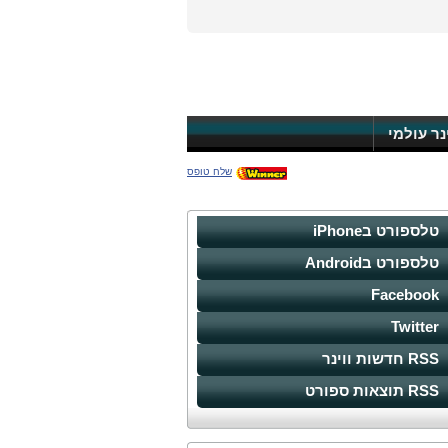
ינר עולמי
שלח טופס
טלספורט בiPhone
טלספורט בAndroid
Facebook
Twitter
RSS חדשות ווינר
RSS תוצאות ספורט