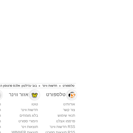
טלספורט
»
חדשות ווינר
»
בובי צ'רלטון: אלכס פרגוסון 
טלספורט
אזור ווינר
אודותינו
טוטו
ת
צור קשר
חדשות ווינר
ת
תנאי שימוש
בלוג מומחים
ת
פרסמו אצלנו
הימורי ספורט
ת
RSS חדשות ווינר
תוצאות וינר
ת
RSS תוצאות ספורט
תוצאות WINNER
ת