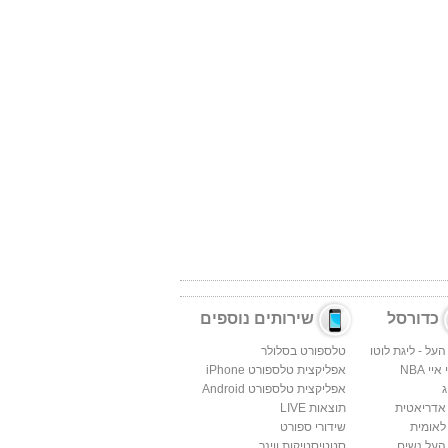
כדורסל
שירותים נוספים
העל - ליגת לוטו
טלספורט בסלולר
יי NBA
אפליקצית טלספורט iPhone
ג
אפליקצית טלספורט Android
 אדריאטית
תוצאות LIVE
לאומית
שידורי ספורט
העל נשים
סטטיסטיקות ווינר