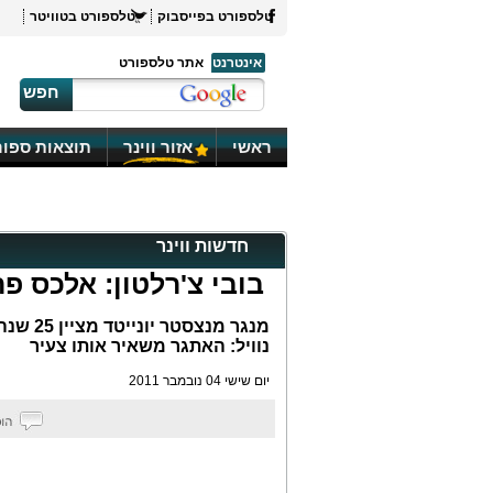
טלספורט בפייסבוק
טלספורט בטוויטר
אינטרנט
אתר טלספורט
חפש
ראשי
אזור ווינר
תוצאות ספור
חדשות ווינר
בובי צ'רלטון: אלכס פ
מנגר מנ
נוויל: האתגר משאיר אותו צעיר
יום שישי 04 נובמבר 2011