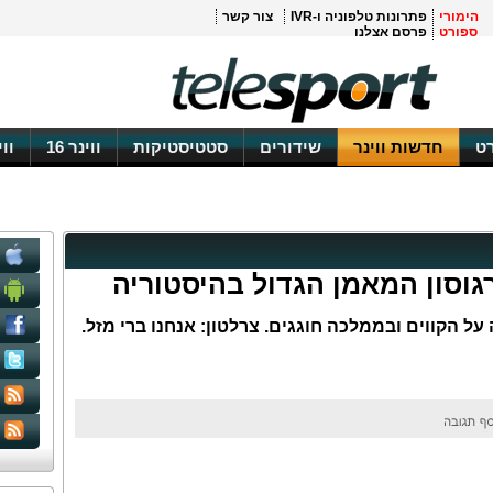
הימורי
פתרונות טלפוניה ו-IVR
צור קשר
ספורט
פרסם אצלנו
ט
חדשות ווינר
שידורים
סטטיסטיקות
ווינר 16
וו
רגוסון המאמן הגדול בהיסטוריה
צסטר יונייטד מציין 25 שנה על הקווים ובממלכה חוגגים. צרלטון: אנחנו ברי מזל.