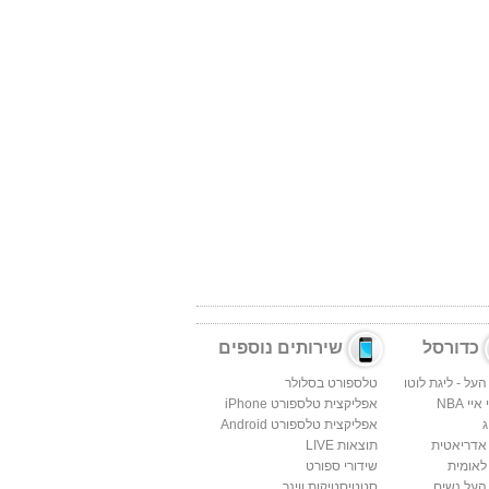
כדורסל
שירותים נוספים
העל - ליגת לוטו
טלספורט בסלולר
יי NBA
אפליקצית טלספורט iPhone
ג
אפליקצית טלספורט Android
 אדריאטית
תוצאות LIVE
לאומית
שידורי ספורט
העל נשים
סטטיסטיקות ווינר