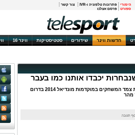
הימורי
פתרונות טלפוניה ו-IVR
צור קשר
ספורט
פרסם אצלנו
ט
חדשות ווינר
שידורים
סטטיסטיקות
ווינר 16
וו
שנבחרות יכבדו אותנו כמו בעבר
כוכב נבחרת ארגנטינה נחוש לקראת צמד המשחקים במוקדמות מונדיאל 2014 בדרום
 מהר