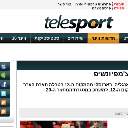
הימורי
פתרונות טלפוניה ו-IVR
צור קשר
ספורט
פרסם אצלנו
ט
חדשות ווינר
שידורים
סטטיסטיקות
ווינר 16
וו
מפיונשיפ
המלצת WINNER לליגת המשנה באנגליה: בארנסלי מהמקום ה-13 בטבלה תארח הערב
חזור ה-20