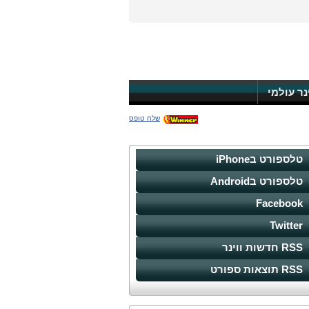
ינר עולמי
שלח טופס
טלספורט בiPhone
טלספורט בAndroid
Facebook
Twitter
RSS חדשות ווינר
RSS תוצאות ספורט