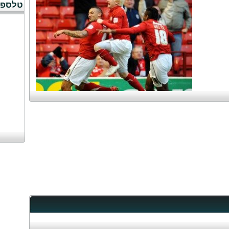
טלספו