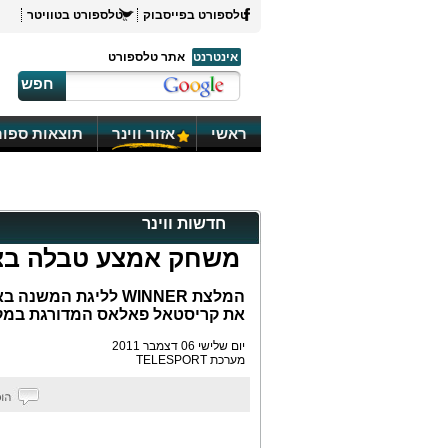
טלספורט בפייסבוק
טלספורט בטוויטר
אינטרנט
אתר טלספורט
חפש
ראשי
אזור ווינר
תוצאות ספור
חדשות ווינר
משחק אמצע טבלה בצ'
את קריסטאל פאלאס המדורגת במקום ה-12, למשחק במסגרת!המ
יום שלישי 06 דצמבר 2011
מערכת TELESPORT