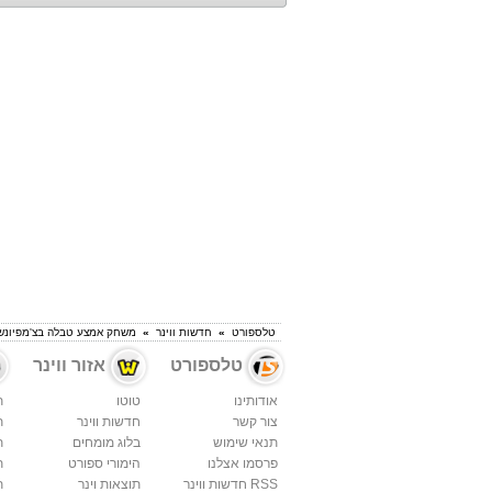
טלספורט
»
חדשות ווינר
»
משחק אמצע טבלה בצ'מפיונש
טלספורט
אזור ווינר
אודותינו
טוטו
ת
צור קשר
חדשות ווינר
ת
תנאי שימוש
בלוג מומחים
ת
פרסמו אצלנו
הימורי ספורט
ת
RSS חדשות ווינר
תוצאות וינר
ת