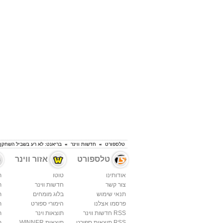
טלספורט
»
חדשות ווינר
»
בריאנט: לא רע בשביל השחקן 
טלספורט
אזור ווינר
אודותינו
טוטו
ת
צור קשר
חדשות ווינר
ת
תנאי שימוש
בלוג מומחים
ת
פרסמו אצלנו
הימורי ספורט
ת
RSS חדשות ווינר
תוצאות וינר
ת
RSS תוצאות ספורט
תוצאות WINNER
ת