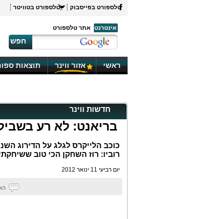
טלספורט בפייסבוק
טלספורט בטוויטר
אינטרנט
אתר טלספורט
חפש
ראשי
אזור ווינר
תוצאות ספור
חדשות ווינר
בריאנט: לא רע בשביל
רוביו: רוז השחקן הכי טוב ששיחקתי 
יום רביעי 11 ינואר 2012