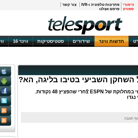
הימורי
פתרונות טלפוניה ו-IVR
צור קשר
ספורט
פרסם אצלנו
ט
חדשות ווינר
שידורים
סטטיסטיקות
ווינר 16
וו
 השחקן השביעי בטיבו בליגה, הא?
כוכב הלייקרס לגלג על הדירוג השנוי במחלוקת של ESPN ߐחרי שהפציץ 48 נקודות.
נגדו