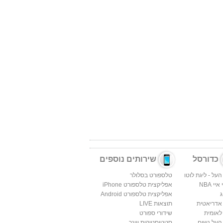
כדורסל
שירותים נוספים
העל - ליגת לוטו
טלספורט בסלולר
יי NBA
אפליקצית טלספורט iPhone
ג
אפליקצית טלספורט Android
 אדריאטית
תוצאות LIVE
לאומית
שידורי ספורט
העל נשים
סטטיסטיקות ווינר