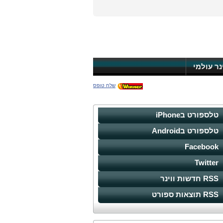
ינר עולמי
שלח טופס
טלספורט בiPhone
טלספורט בAndroid
Facebook
Twitter
RSS חדשות ווינר
RSS תוצאות ספורט