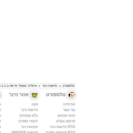
טלספורט
»
חדשות ווינר
»
איטליה: נאפולי סיימה ב-1:1 מול בולוניה
טלספורט
אזור ווינר
אודותינו
טוטו
ת
צור קשר
חדשות ווינר
ת
תנאי שימוש
בלוג מומחים
ת
פרסמו אצלנו
הימורי ספורט
ת
RSS חדשות ווינר
תוצאות וינר
ת
RSS תוצאות ספורט
תוצאות WINNER
ת