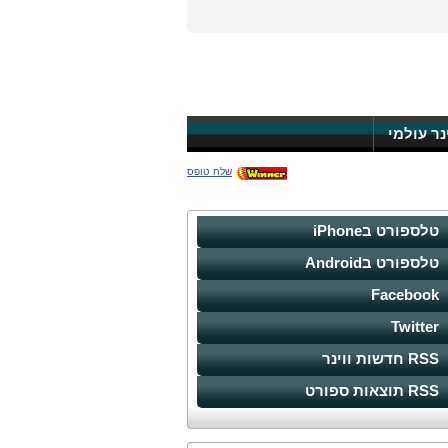
ינר עולמי
שלח טופס
טלספורט בiPhone
טלספורט בAndroid
Facebook
Twitter
RSS חדשות ווינר
RSS תוצאות ספורט