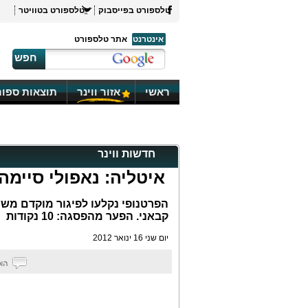
טלספורט בפייסבוק
טלספורט בטוויטר
אינטרנט
אתר טלספורט
חפש
ראשי
אזור ווינר
תוצאות ספור
חדשות ווינר
איטליה: נאפולי סיימה ב-1:1 מול בול
הפרטנופי נקלעו לפיגור מוקדם מש
קבאני. הפער מהפסגה: 10 נקודות
יום שני 16 ינואר 2012