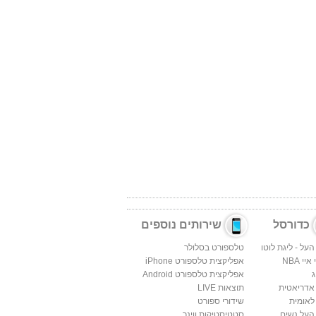
כדורסל
שירותים נוספים
העל - ליגת לוטו
טלספורט בסלולר
יי NBA
אפליקצית טלספורט iPhone
ג
אפליקצית טלספורט Android
 אדריאטית
תוצאות LIVE
לאומית
שידורי ספורט
העל נשים
סטטיסטיקות ווינר