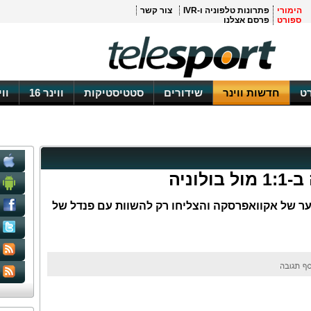
הימורי
פתרונות טלפוניה ו-IVR
צור קשר
ספורט
פרסם אצלנו
ט
חדשות ווינר
שידורים
סטטיסטיקות
ווינר 16
וו
וניה
ער של אקוואפרסקה והצליחו רק להשוות עם פנדל של