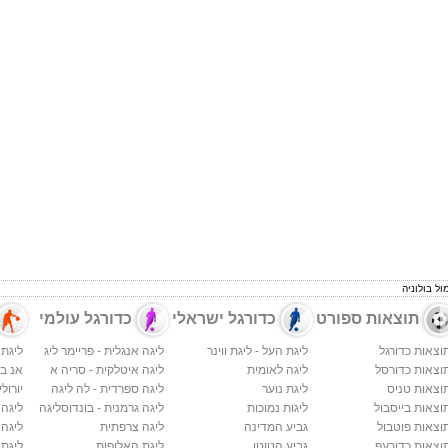
תוצאות ספורט
כדורגל ישראלי
כדורגל עולמי
וצאות כדורגל
ליגת העל - ליגת ווינר
ליגה אנגלית - פריימר ליג
ליגת 
וצאות כדורסל
ליגה לאומית
ליגה איטלקית - סריה א
אנ בי א
וצאות טניס
ליגת נוער
ליגה ספרדית - לה ליגה
יורולי
וצאות בייסבול
ליגות נמוכות
ליגה גרמנית - בונדוסליגה
ליגה
וצאות פוטבול
גביע המדינה
ליגה צרפתית
ליגה 
וצאות כדורעף
גביע הטוטו
ליגת האלופות
ליגת 