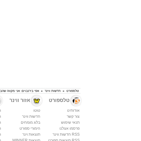
טלספורט
»
חדשות ווינר
»
אפי בירנבוים: אני מקווה שהב
טלספורט
אזור ווינר
אודותינו
טוטו
ת
צור קשר
חדשות ווינר
ת
תנאי שימוש
בלוג מומחים
ת
פרסמו אצלנו
הימורי ספורט
ת
RSS חדשות ווינר
תוצאות וינר
ת
RSS תוצאות ספורט
תוצאות WINNER
ת