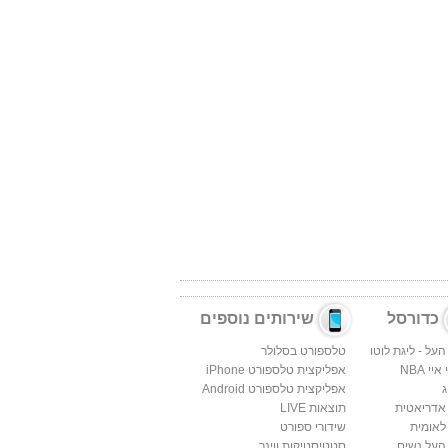
כדורסל
שירותים נוספים
העל - ליגת לוטו
טלספורט בסלולר
יי NBA
אפליקצית טלספורט iPhone
ג
אפליקצית טלספורט Android
 אדריאטית
תוצאות LIVE
לאומית
שידורי ספורט
העל נשים
סטטיסטיקות ווינר