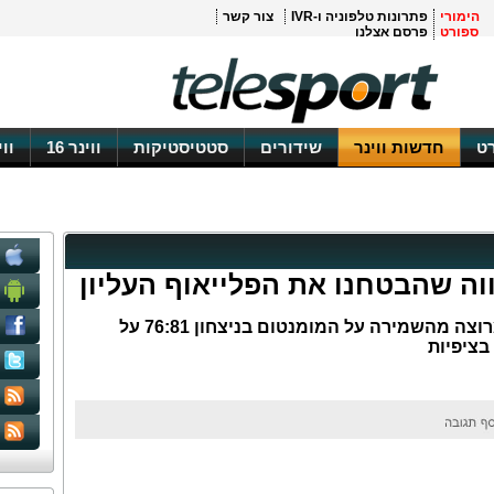
הימורי
פתרונות טלפוניה ו-IVR
צור קשר
ספורט
פרסם אצלנו
ט
חדשות ווינר
שידורים
סטטיסטיקות
ווינר 16
וו
ווה שהבטחנו את הפלייאוף העליון
מאמנה של מכבי ראשון לצۙון היה מרוצה מהשמירה על המומנטום בניצחון 76:81 על
בציפיות