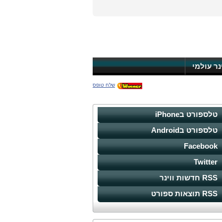
ינר עולמי
שלח טופס
טלספורט בiPhone
טלספורט בAndroid
Facebook
Twitter
RSS חדשות ווינר
RSS תוצאות ספורט