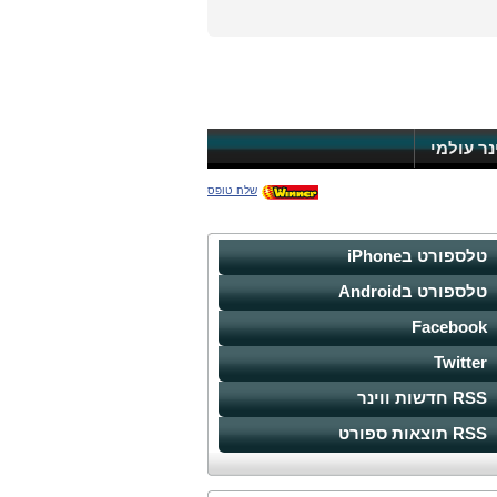
ינר עולמי
שלח טופס
טלספורט בiPhone
טלספורט בAndroid
Facebook
Twitter
RSS חדשות ווינר
RSS תוצאות ספורט