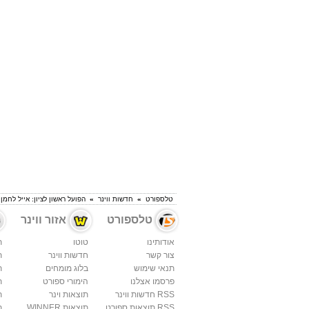
טלספורט
»
חדשות ווינר
»
הפועל ראשון לציון: אייל לחמן
טלספורט
אזור ווינר
אודותינו
טוטו
ת
צור קשר
חדשות ווינר
ת
תנאי שימוש
בלוג מומחים
ת
פרסמו אצלנו
הימורי ספורט
ת
RSS חדשות ווינר
תוצאות וינר
ת
RSS תוצאות ספורט
תוצאות WINNER
ת