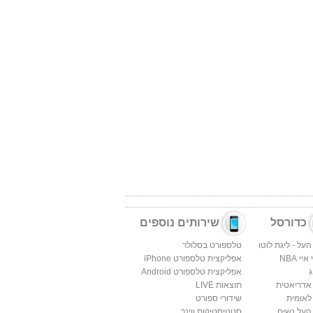
כדורסל
שירותים נוספים
העל - ליגת לוטו
טלספורט בסלולר
יי NBA
אפליקצית טלספורט iPhone
ג
אפליקצית טלספורט Android
 אדריאטית
תוצאות LIVE
לאומית
שידורי ספורט
העל נשים
סטטיסטיקות ווינר