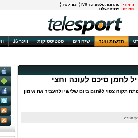
הימורי
פתרונות טלפוניה ו-IVR
צור קשר
ספורט
פרסם אצלנו
ט
חדשות ווינר
שידורים
סטטיסטיקות
ווינר 16
וו
יל לחמן סיכם לעונה וחצי
המאמן שהתפטר לאחרונה ממכבי פתח תקוה צפוי לӗתום ביום שלישי ולהעביר את אימון