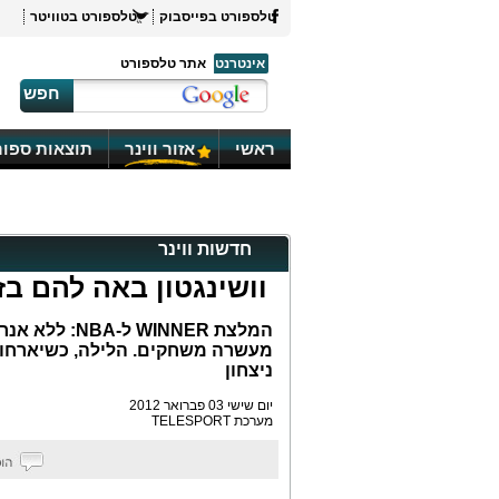
טלספורט בפייסבוק
טלספורט בטוויטר
אינטרנט
אתר טלספורט
חפש
ראשי
אזור ווינר
תוצאות ספור
חדשות ווינר
וושינגטון באה להם בז
המלצת WINNER
מעשרה משחקים. הלילה, כשיארחו א
ניצחון
יום שישי 03 פברואר 2012
מערכת TELESPORT