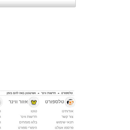
טלספורט
»
חדשות ווינר
»
וושינגטון באה להם בזמן
טלספורט
אזור ווינר
אודותינו
טוטו
ת
צור קשר
חדשות ווינר
ת
תנאי שימוש
בלוג מומחים
ת
פרסמו אצלנו
הימורי ספורט
ת