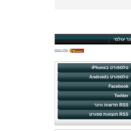
ינר עולמי
שלח טופס
טלספורט בiPhone
טלספורט בAndroid
Facebook
Twitter
RSS חדשות ווינר
RSS תוצאות ספורט