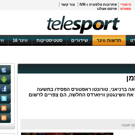
הימורי
פתרונות טלפוניה ו-IVR
צור קשר
ספורט
פרסם אצלנו
ט
חדשות ווינר
שידורים
סטטיסטיקות
ווינר 16
וו
מן
 ל-NBA: ללא אנראה ברניאני, טורונטו ראפטורס הפסידו בתשעה
ת וושינגטון וויזארדס החלשה, הם צפויים לרשום