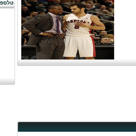
טלספו