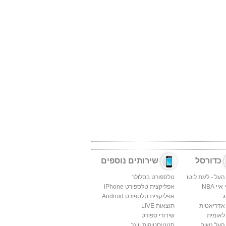
כדורסל
שירותים נוספים
העל - ליגת לוטו
טלספורט בסלולר
יי NBA
אפליקצית טלספורט iPhone
ג
אפליקצית טלספורט Android
 אדריאטית
תוצאות LIVE
לאומית
שידורי ספורט
העל נשים
סטטיסטיקות ווינר