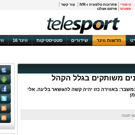
הימורי
פתרונות טלפוניה ו-IVR
צור קשר
ספורט
פרסם אצלנו
ט
חדשות ווינר
שידורים
סטטיסטיקות
ווינר 16
וו
ים משותקים בגלל הקהל
גורם בביתר מאשים גם את הקהל במשבר: באווירה כזו יהיה קשה להәשאר בליגה. אלי
מן