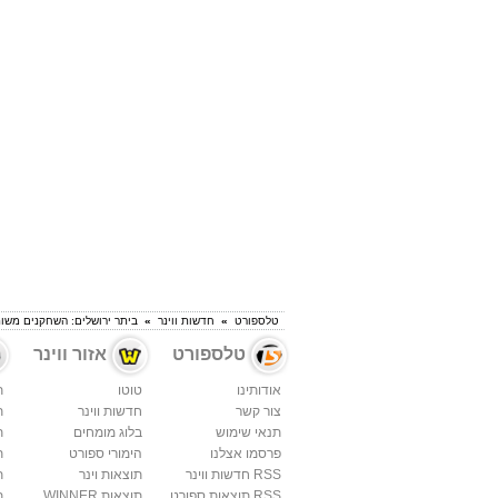
טלספורט
»
חדשות ווינר
»
ביתר ירושלים: השחקנים משו
טלספורט
אזור ווינר
אודותינו
טוטו
ת
צור קשר
חדשות ווינר
ת
תנאי שימוש
בלוג מומחים
ת
פרסמו אצלנו
הימורי ספורט
ת
RSS חדשות ווינר
תוצאות וינר
ת
RSS תוצאות ספורט
תוצאות WINNER
ת