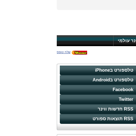
ינר עולמי
שלח טופס
טלספורט בiPhone
טלספורט בAndroid
Facebook
Twitter
RSS חדשות ווינר
RSS תוצאות ספורט