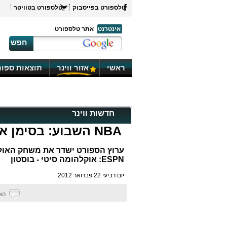
טלספורט בפייסבוק
טלספורט בטוויטר
אינטרנט
אתר טלספורט
חפש
ראשי
אזור ווינר
תוצאות ספור
חדשות ווינר
NBA השבוע: בסימן אולסטאר
ערוץ הספורט ישדר את משחק האולס
ESPN: אוקלהומה סיטי - בוסטון
יום רביעי 22 פברואר 2012