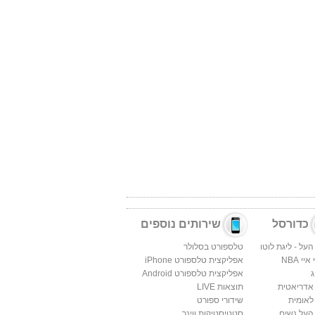
כדורסל
שירותים נוספים
העל - ליגת לוטו
טלספורט בסלולר
יי NBA
אפליקצית טלספורט iPhone
ג
אפליקצית טלספורט Android
 אדריאטית
תוצאות LIVE
לאומית
שידורי ספורט
העל נשים
סטטיסטיקות ווינר