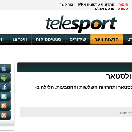
הימורי
פתרונות טלפוניה ו-IVR
צור קשר
ספורט
פרסם אצלנו
ט
חדשות ווינר
שידורים
סטטיסטיקות
ווינר 16
וו
טאר ותחרויות השלשות וההטבעות. הלילה ב-