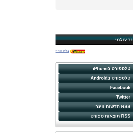
ינר עולמי
שלח טופס
טלספורט בiPhone
טלספורט בAndroid
Facebook
Twitter
RSS חדשות ווינר
RSS תוצאות ספורט