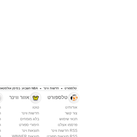
טלספורט
»
חדשות ווינר
»
NBA השבוע: בסימן אולסטאר
טלספורט
אזור ווינר
אודותינו
טוטו
ת
צור קשר
חדשות ווינר
ת
תנאי שימוש
בלוג מומחים
ת
פרסמו אצלנו
הימורי ספורט
ת
RSS חדשות ווינר
תוצאות וינר
ת
RSS תוצאות ספורט
תוצאות WINNER
ת