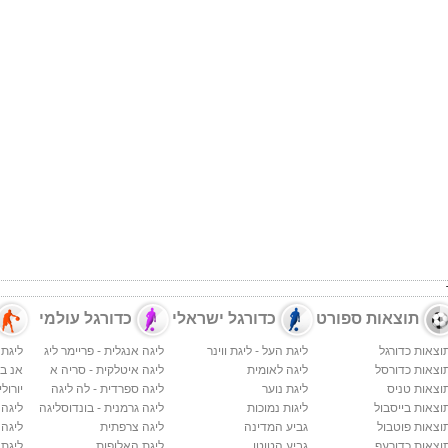
תוצאות ספורט
כדורגל ישראלי
כדורגל עולמי
וצאות כדורגל
ליגת העל - ליגת ווינר
ליגה אנגלית - פריימר ליג
ליגת 
וצאות כדורסל
ליגה לאומית
ליגה איטלקית - סריה א
אנ בי א
וצאות טניס
ליגת נוער
ליגה ספרדית - לה ליגה
יורולי
וצאות בייסבול
ליגות נמוכות
ליגה גרמנית - בונדוסליגה
ליגה
וצאות פוטבול
גביע המדינה
ליגה צרפתית
ליגה 
וצאות כדורעף
גביע הטוטו
ליגת האלופות
ליגת 