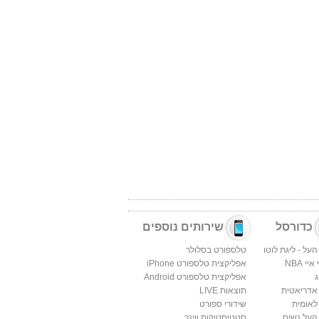
כדורסל
שירותים נוספים
העל - ליגת לוטו
טלספורט בסלולר
יי NBA
אפליקצית טלספורט iPhone
ג
אפליקצית טלספורט Android
 אדריאטית
תוצאות LIVE
לאומית
שידורי ספורט
העל נשים
סטטיסטיקות ווינר