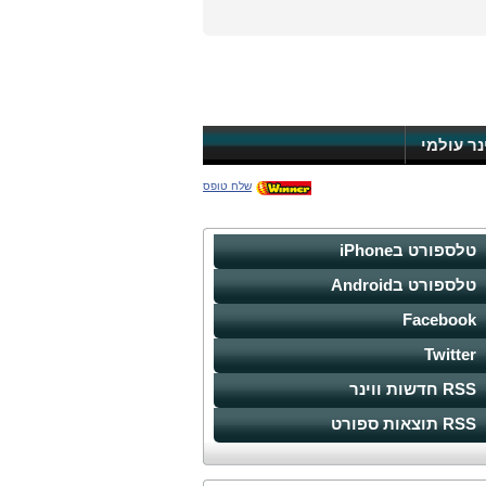
ינר עולמי
שלח טופס
טלספורט בiPhone
טלספורט בAndroid
Facebook
Twitter
RSS חדשות ווינר
RSS תוצאות ספורט