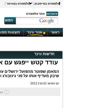
טלספורט בפייסבוק
טלספורט בטוויטר
אינטרנט
אתר טלספורט
חפש
ראשי
אזור ווינר
תוצאות ספור
חדשות ווינר
עודד קטש ייפגש עם א
המאמן שפוטר מהפועל ירושלים עשו
שיבק מעדיף אותו על פני גינזבורג ול
יום חמישי 01 מרץ 2012