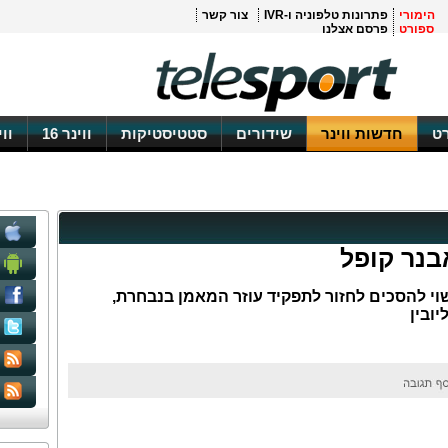
הימורי
פתרונות טלפוניה ו-IVR
צור קשר
ספורט
פרסם אצלנו
ט
חדשות ווינר
שידורים
סטטיסטיקות
ווינר 16
וו
בנר קופל
י להסכים לחזור לתפקיד עוזר המאמן בנבחרת,
יובין