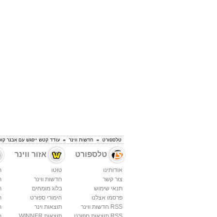
טלספורט
»
חדשות ווינר
»
עודד קטש ייפגש עם אבנר קופ
טלספורט
אזור ווינר
אודותינו
טוטו
ת
צור קשר
חדשות ווינר
ת
תנאי שימוש
בלוג מומחים
ת
פרסמו אצלנו
הימורי ספורט
ת
RSS חדשות ווינר
תוצאות וינר
ת
RSS תוצאות ספורט
תוצאות WINNER
ת