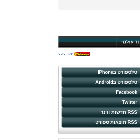
ינר עולמי
שלח טופס
טלספורט בiPhone
טלספורט בAndroid
Facebook
Twitter
RSS חדשות ווינר
RSS תוצאות ספורט