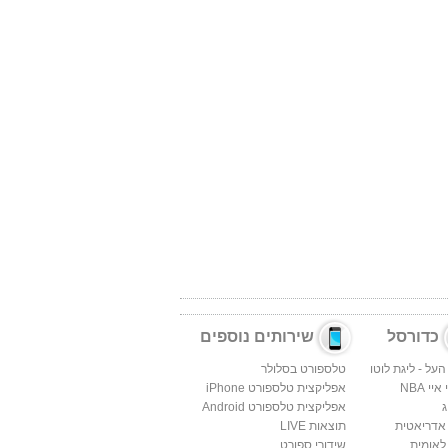
כדורסל
שירותים נוספים
העל - ליגת לוטו
טלספורט בסלולר
יי NBA
אפליקצית טלספורט iPhone
ג
אפליקצית טלספורט Android
 אדריאטית
תוצאות LIVE
לאומית
שידורי ספורט