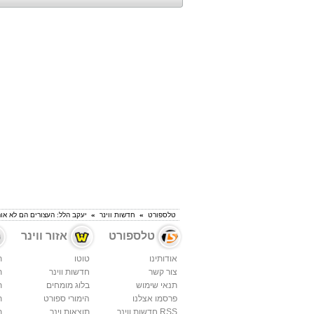
טלספורט
»
חדשות ווינר
»
יעקב הלל: העצורים הם לא או
טלספורט
אזור ווינר
אודותינו
טוטו
ת
צור קשר
חדשות ווינר
ת
תנאי שימוש
בלוג מומחים
ת
פרסמו אצלנו
הימורי ספורט
ת
RSS חדשות ווינר
תוצאות וינר
ת