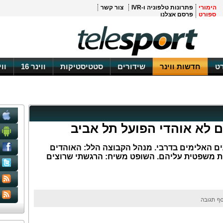
הימורי
פתרונות טלפוניה ו-IVR
צור קשר
ספורט
פרסם אצלנו
ט
חדשות ווינר
שידורים
סטטיסטיקות
ווינר 16
וו
ם לא אוהדי הפועל תל אביב
עים האלימים בדרבי. מנהל הקבוצה הלל: האוהדים
ריות משפטית עליהם. השופט משיח: הרגשתי שרוצים