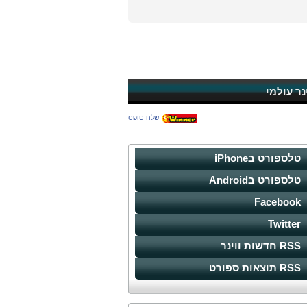
ינר עולמי
שלח טופס
טלספורט בiPhone
טלספורט בAndroid
Facebook
Twitter
RSS חדשות ווינר
RSS תוצאות ספורט