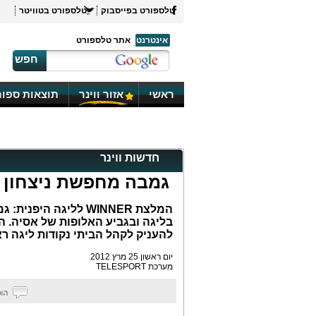
טלספורט בפייסבוק
טלספורט בטוויטר
אינטרנט
אתר טלספורט
חפש
ראשי
אזור ווינר
תוצאות ספור
חדשות ווינר
גמבה מחפשת ניצחון 
המלצת WINNER לליגה
בליגה ובגביע האלופות של אסיה. ה
להעניק לקהל הביתי נקודות ליגה ר
יום ראשון 25 מרץ 2012
מערכת TELESPORT