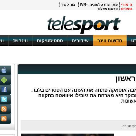
הימורי
פתרונות טלפוניה ו-IVR
צור קשר
ספורט
פרסם אצלנו
ט
חדשות ווינר
שידורים
סטטיסטיקות
ווינר 16
וו
ראשון
 היפנית: גמבה אוסאקה פתחה את העונה עם הפסדים בלבד,
בוקר היא מארחת את גיובילו איוואטה בתקווה
אשונות