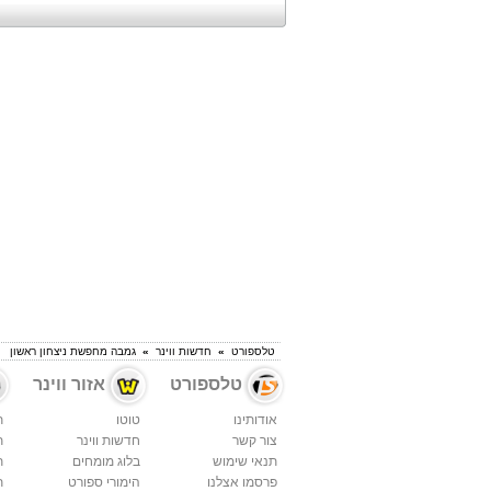
טלספורט
»
חדשות ווינר
»
גמבה מחפשת ניצחון ראשון
טלספורט
אזור ווינר
אודותינו
טוטו
ת
צור קשר
חדשות ווינר
ת
תנאי שימוש
בלוג מומחים
ת
פרסמו אצלנו
הימורי ספורט
ת