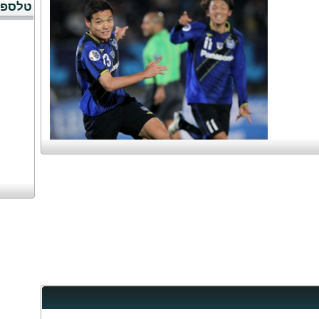
טלספו