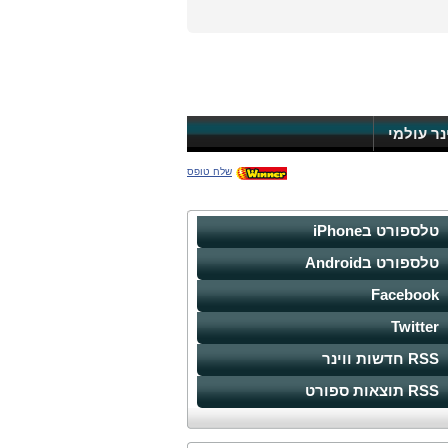
ינר עולמי
שלח טופס
טלספורט בiPhone
טלספורט בAndroid
Facebook
Twitter
RSS חדשות ווינר
RSS תוצאות ספורט