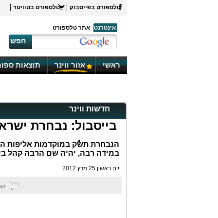
טלספורט בפייסבוק
טלספורט בטוויטר
אינטרנט
אתר טלספורט
חפש
ראשי
אזור ווינר
תוצאות ספור
חדשות ווינר
בייסבול: נבחרת ישר
הנבחרת תשۗק במוקדמות אליפות העו
במידה רבה, יהיה שם הרבה קהל בי
יום ראשון 25 מרץ 2012