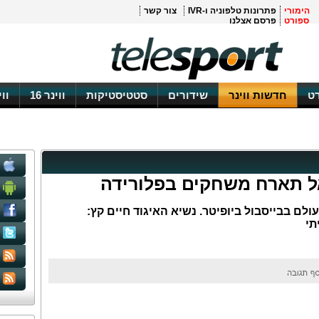
הימורי
פתרונות טלפוניה ו-IVR
צור קשר
ספורט
פרסם אצלנו
ט
חדשות ווינר
שידורים
סטטיסטיקות
ווינר 16
וו
אל תארח משחקים בפלורידה
לם בבייסבול ביופיטר. נשיא האיגוד חיים קץ:
תי