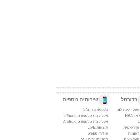
כדורסל
שירותים נוספים
העל - ליגת לוטו
טלספורט בסלולר
יי NBA
אפליקצית טלספורט iPhone
ג
אפליקצית טלספורט Android
 אדריאטית
תוצאות LIVE
לאומית
שידורי ספורט
העל נשים
סטטיסטיקות ווינר