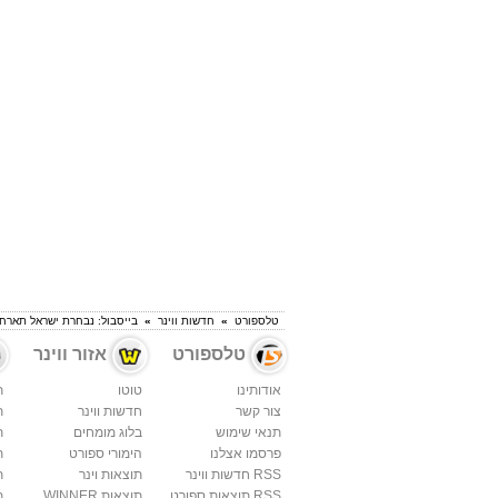
טלספורט
»
חדשות ווינר
»
בייסבול: נבחרת ישראל תארח
טלספורט
אזור ווינר
אודותינו
טוטו
ת
צור קשר
חדשות ווינר
ת
תנאי שימוש
בלוג מומחים
ת
פרסמו אצלנו
הימורי ספורט
ת
RSS חדשות ווינר
תוצאות וינר
ת
RSS תוצאות ספורט
תוצאות WINNER
ת