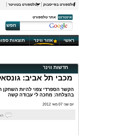
טלספורט בפייסבוק
טלספורט בטוויטר
אינטרנט
אתר טלספורט
חפש
ראשי
אזור ווינר
תוצאות ספור
חדשות ווינר
מכבי תל אביב: גונסא
הקשר הספרדי צפוי להיות השחקן היח
בהצלחה: מחכה לי עבודה קשה
יום שני 07 מאי 2012