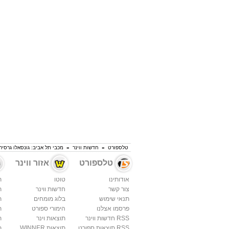
טלספורט
»
חדשות ווינר
»
מכבי תל אביב: גונסאלו גרסי
טלספורט
אזור ווינר
אודותינו
טוטו
ת
צור קשר
חדשות ווינר
ת
תנאי שימוש
בלוג מומחים
ת
פרסמו אצלנו
הימורי ספורט
ת
RSS חדשות ווינר
תוצאות וינר
ת
RSS תוצאות ספורט
תוצאות WINNER
ת