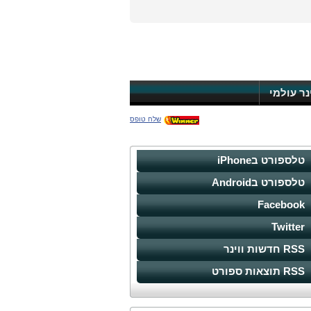
ינר עולמי
שלח טופס
טלספורט בiPhone
טלספורט בAndroid
Facebook
Twitter
RSS חדשות ווינר
RSS תוצאות ספורט