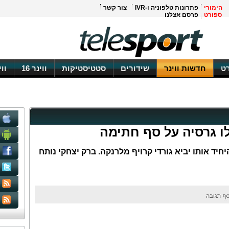
הימורי
פתרונות טלפוניה ו-IVR
צור קשר
ספורט
פרסם אצלנו
ט
חדשות ווינר
שידורים
סטטיסטיקות
ווינר 16
וו
לו גרסיה על סף חתימה
יד אותו יביא גורדי קרויף מלרנקה. ברק יצחקי נותח