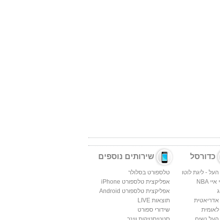
כדורסל
שירותים נוספים
העל - ליגת לוטו
טלספורט בסלולר
יי NBA
אפליקצית טלספורט iPhone
ג
אפליקצית טלספורט Android
 אדריאטית
תוצאות LIVE
לאומית
שידורי ספורט
העל נשים
סטטיסטיקות ווינר