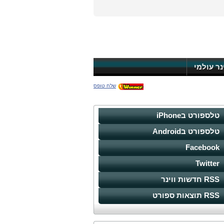
ינר עולמי
שלח טופס
טלספורט בiPhone
טלספורט בAndroid
Facebook
Twitter
RSS חדשות ווינר
RSS תוצאות ספורט