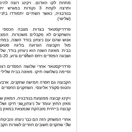
מתחת לקו האדום. ויקינג רוצה להימ
ותרצה לקחת 3 נקודות במגרש
בנורבגיה, כאשר השתיים יתמודדו בߙני
(שלישי).
פרדריקסטאד בצרות. מצבה הכספי 
והשחקנים לא מקבלים משכורות. המצב
אנוש שהם עם ניצחון בודד השנה, במחזו
בבית. מאזנה השנה הוא ניצחון בודד, שלו
ושבעה הפסדים ויחס השӢרים גרוע, 15-20.
פרדריקסטאד אחרי שלושה הפסדים רצו
וסיימה בשלושה תיקו. מאזנה בבית שלילי 
והטופ סקורר אליונסי. השחקנים החסרים הבקיעו תשעה מ-15 ה
ויקינג קבוצה ממוצעת בנורבגיה, המאזן ש
קבוצה בייתית מובהקת שנמצאת במאזן בית
אחרי המשחק הזה הם כבר ניצחו והביטחון 
שӠי שחקנים חשובים חוזרים לשורות הקבוצה, אורנסקוב ואנייר.