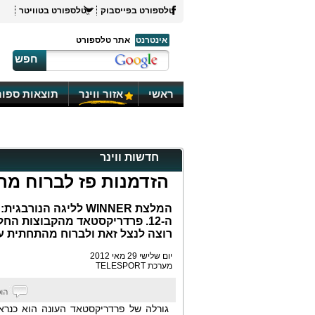
טלספורט בפייסבוק
טלספורט בטוויטר
אינטרנט
אתר טלספורט
חפש
ראשי
אזור ווינר
תוצאות ספור
חדשות ווינר
הזדמנות פז לברוח מ
המלצת WINNER לליגה 
רוצה לנצל זאת ולברוח מהתחתית עם 3 נקודות יק
יום שלישי 29 מאי 2012
מערכת TELESPORT
גורלה של פרדריקסטאד העונה הוא כנרא