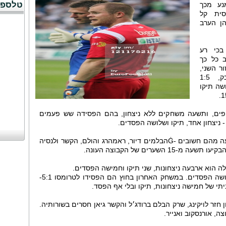
טלספו
נע מכך
 יחסית קל
הן הערב
בכי רע
 כל כך
ר השני,
מול הקבוצה הגרועה בליגה סטאבק, 1:5
שה תיקו
פים, ותשעה משחקים ללא ניצחון, בהם הפסידה שש פעמים
- ניצחון אחד, תיקו ושלושה הפסדים.
הקבוצה גם חסרה חמישה שחקנים, ארבעה מהם חשובים -Ġהבלמים דיור, ראמהרג והולם, הקשר ולנסיה
שערים של הקבוצה העונה.
לה הוא ארבעה ניצחונות, שני תיקו וחמישה הפסדים.
מאזן החוץ עומד על ניצחון,̠שני תיקו ושלושה הפסדים. במשחק האחרון בחוץ הם הפסידו לטרומסו 5:1-
י של חמישה ניצחונות, תיקו ובלי אף הפסד.
חזר לויקינג, שרק הבלם ברודג׳ל והקשר גיאן חסרים בשורותיה.