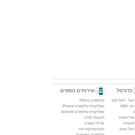
כדורסל
שירותים נוספים
העל - ליגת לוטו
טלספורט בסלולר
יי NBA
אפליקצית טלספורט iPhone
ג
אפליקצית טלספורט Android
 אדריאטית
תוצאות LIVE
לאומית
שידורי ספורט
העל נשים
סטטיסטיקות ווינר
טלספורט בפייסבוק