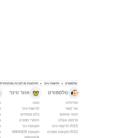
טלספורט
»
חדשות ווינר
»
הזדמנות פז לברוח מהתחתית
טלספורט
אזור ווינר
אודותינו
טוטו
ת
צור קשר
חדשות ווינר
ת
תנאי שימוש
בלוג מומחים
ת
פרסמו אצלנו
הימורי ספורט
ת
RSS חדשות ווינר
תוצאות וינר
ת
RSS תוצאות ספורט
תוצאות WINNER
ת
WINNER
ת