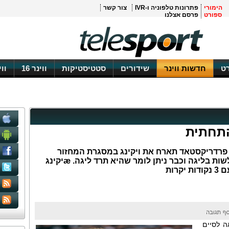
הימורי
פתרונות טלפוניה ו-IVR
צור קשר
ספורט
פרסם אצלנו
ט
חדשות ווינר
שידורים
סטטיסטיקות
ווינר 16
וו
התחתית
הנורבגית: פרדריקסטאד תארח את ויקינג במסגרת המחזור
ה-12. פרדריקסטאד מהקבוצות החלשות בליגה וכבר ניתן לומר שהיא תרד ליגה. ӕיקינג
רות
ה לסיים