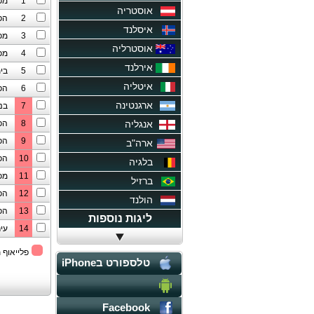
1
מכ
אוסטריה
2
הפ
איסלנד
3
מכ
אוסטרליה
4
מכ
אירלנד
5
בית
איטליה
6
הפ
ארגנטינה
7
בני
אנגליה
8
הפ
9
הפ
ארה"ב
10
הפ
בלגיה
11
מכ
ברזיל
12
הפ
הולנד
13
הפ
ליגות נוספות
14
עיר
פלייאוף 
טלספורט בiPhone
טלספורט בAndroid
Facebook