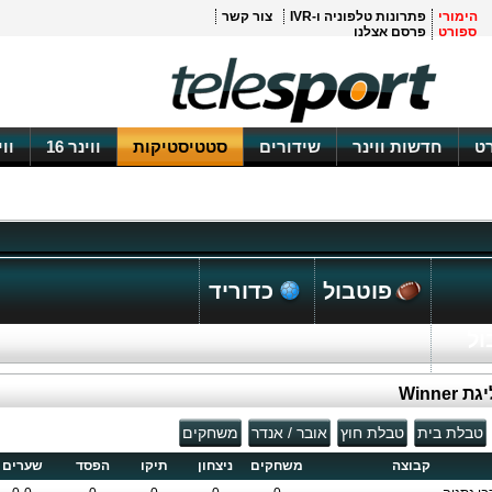
הימורי
פתרונות טלפוניה ו-IVR
צור קשר
ספורט
פרסם אצלנו
ט
חדשות ווינר
שידורים
סטטיסטיקות
ווינר 16
וו
פוטבול
כדוריד
ול
Winner
טבלת בית
טבלת חוץ
אובר / אנדר
משחקים
קבוצה
משחקים
ניצחון
תיקו
הפסד
שערים