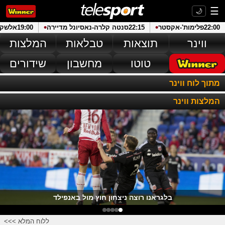
☰
🌙
•
•
22:00
פלימות'
-
אקסטר
22:15
סנטה קלרה
-
נאסיונל מדיירה
19:00
אלשק
ווינר
תוצאות
טבלאות
המלצות
טוטו
מחשבון
שידורים
מתוך לוח ווינר
המלצות ווינר
בלגראנו רוצה ניצחון חוץ מול באנפילד
ללוח המלא >>>