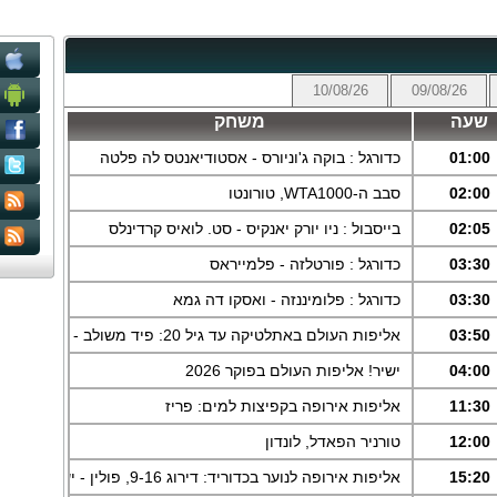
10/08/26
09/08/26
שעה
משחק
01:00
כדורגל : בוקה ג'וניורס - אסטודיאנטס לה פלטה
02:00
סבב ה-WTA1000, טורונטו
02:05
בייסבול : ניו יורק יאנקיס - סט. לואיס קרדינלס
03:30
כדורגל : פורטלזה - פלמייראס
03:30
כדורגל : פלומיננזה - ואסקו דה גמא
03:50
אליפות העולם באתלטיקה עד גיל 20: פיד משולב - ערב, אורגון
04:00
ישיר! אליפות העולם בפוקר 2026
11:30
אליפות אירופה בקפיצות למים: פריז
12:00
טורניר הפאדל, לונדון
15:20
אליפות אירופה לנוער בכדוריד: דירוג 9-16, פולין - ישראל