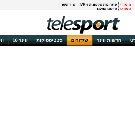
הימורי
פתרונות טלפוניה ו-IVR
צור קשר
ספורט
פרסם אצלנו
ט
חדשות ווינר
שידורים
סטטיסטיקות
ווינר 16
וו