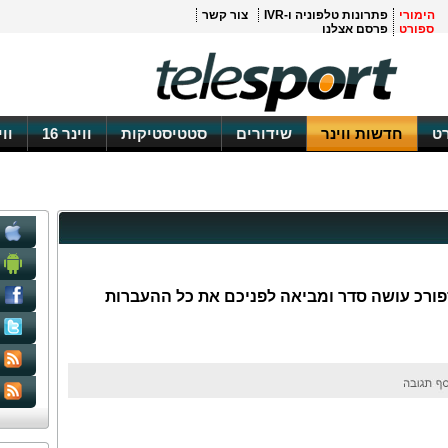
הימורי
פתרונות טלפוניה ו-IVR
צור קשר
ספורט
פרסם אצלנו
ט
חדשות ווינר
שידורים
סטטיסטיקות
ווינר 16
וו
ת 2011/12: וואלה! ספורכ עושה סדר ומביאה לפניכם את כל ההעברות