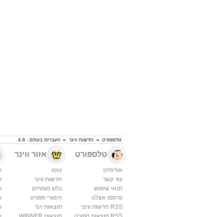
טלספורט
»
חדשות ווינר
»
העברות בעולם - 4.8
טלספורט
אזור ווינר
אודותינו
טוטו
ת
צור קשר
חדשות ווינר
ת
תנאי שימוש
בלוג מומחים
ת
פרסמו אצלנו
הימורי ספורט
ת
RSS חדשות ווינר
תוצאות וינר
ת
RSS תוצאות ספורט
תוצאות WINNER
ת