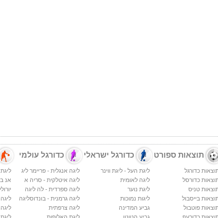
תוצאות ספורט
כדורגל ישראלי
כדורגל עולמי
וצאות כדורגל
ליגת העל - ליגת ווינר
ליגה אנגלית - פריימר ליג
ליגת 
וצאות כדורסל
ליגה לאומית
ליגה איטלקית - סריה א
אנ בי א
וצאות טניס
ליגת נוער
ליגה ספרדית - לה ליגה
יורולי
וצאות בייסבול
ליגות נמוכות
ליגה גרמנית - בונדוסליגה
ליגה
וצאות פוטבול
גביע המדינה
ליגה צרפתית
ליגה 
וצאות כדורעף
גביע הטוטו
ליגת האלופות
ליגת 