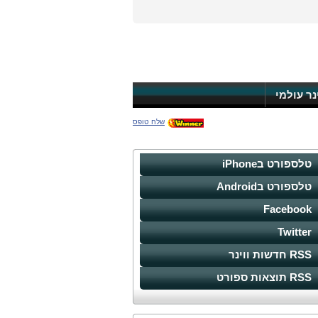
ינר עולמי
שלח טופס
טלספורט בiPhone
טלספורט בAndroid
Facebook
Twitter
RSS חדשות ווינר
RSS תוצאות ספורט