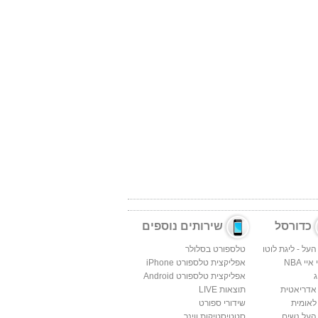
כדורסל
שירותים נוספים
העל - ליגת לוטו
טלספורט בסלולר
יי NBA
אפליקצית טלספורט iPhone
ג
אפליקצית טלספורט Android
 אדריאטית
תוצאות LIVE
לאומית
שידורי ספורט
העל נשים
סטטיסטיקות ווינר